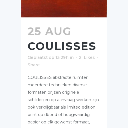
25 AUG
COULISSES
Geplaatst op 13:29h
in
2
Likes
Share
COULISSES abstracte ruimten
meerdere technieken diverse
formaten prijzen originele
schilderijen op aanvraag werken zijn
ook verkrijgbaar als limited edition
print op dbond of hoogwaardig
papier op elk gewenst formaat,