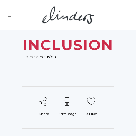
INCLUSION
Home
>
Inclusion
Share
Print page
0
Likes